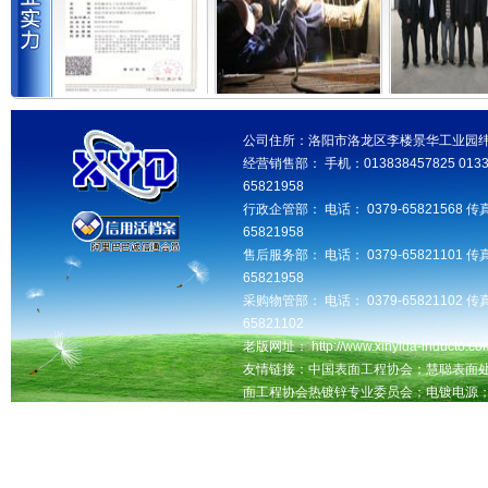
公司住所：洛阳市洛龙区李楼景华工业园纬三路 邮
经营销售部： 手机：013838457825 013346
65821958
行政企管部： 电话： 0379-65821568 传真
65821958
售后服务部： 电话： 0379-65821101 传真
65821958
采购物管部： 电话： 0379-65821102 传真
65821102
老版网址： http://www.xinyida-inducto.com
友情链接：中国表面工程协会；慧聪表面
面工程协会热镀锌专业委员会；电镀电源
洛阳seo网站优化推广，交换友情链接QQ：181
洛阳鑫益达工业设备有限公司版权所有 未