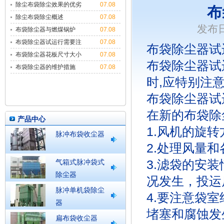
除尘布袋除尘效果的优劣
07.08
布
与多种因
除尘布袋除尘概述
07.08
发布日
布袋除尘器与燃煤锅炉
07.08
布袋除尘器试运行需要注
07.08
布袋除尘器试
意哪些
布袋除尘器花板尺寸大小
07.08
布袋除尘器试
布袋除尘器的维护措施
07.08
时,应特别注
布袋除尘器试
在新的布袋除
产品中心
1.风机的旋
脉冲布袋收尘器
2.处理风量
3.滤袋的安
气箱式脉冲袋式
除尘器
况发生，投运
脉冲单机袋除尘
4.要注意袋
器
堵塞和腐蚀发
扁布袋收尘器