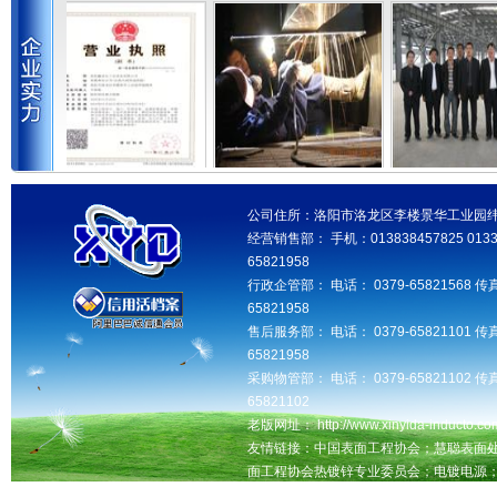
公司住所：洛阳市洛龙区李楼景华工业园纬三路 邮
经营销售部： 手机：013838457825 013346
65821958
行政企管部： 电话： 0379-65821568 传真
65821958
售后服务部： 电话： 0379-65821101 传真
65821958
采购物管部： 电话： 0379-65821102 传真
65821102
老版网址： http://www.xinyida-inducto.com
友情链接：中国表面工程协会；慧聪表面
面工程协会热镀锌专业委员会；电镀电源
洛阳seo网站优化推广，交换友情链接QQ：181