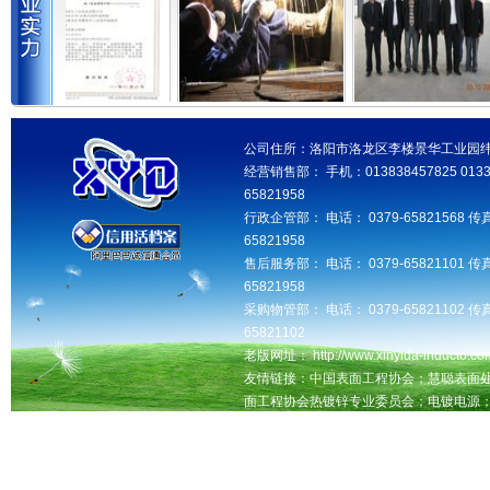
公司住所：洛阳市洛龙区李楼景华工业园纬三路 邮
经营销售部： 手机：013838457825 013346
65821958
行政企管部： 电话： 0379-65821568 传真
65821958
售后服务部： 电话： 0379-65821101 传真
65821958
采购物管部： 电话： 0379-65821102 传真
65821102
老版网址： http://www.xinyida-inducto.com
友情链接：中国表面工程协会；慧聪表面
面工程协会热镀锌专业委员会；电镀电源
洛阳seo网站优化推广，交换友情链接QQ：181
洛阳鑫益达工业设备有限公司版权所有 未