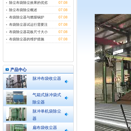
除尘布袋除尘效果的优劣
07.08
与多种因
除尘布袋除尘概述
07.08
布袋除尘器与燃煤锅炉
07.08
布袋除尘器试运行需要注
07.08
意哪些
布袋除尘器花板尺寸大小
07.08
布袋除尘器的维护措施
07.08
产品中心
脉冲布袋收尘器
气箱式脉冲袋式
除尘器
脉冲单机袋除尘
器
扁布袋收尘器