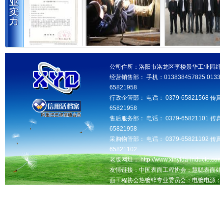
公司住所：洛阳市洛龙区李楼景华工业园纬三路 邮
经营销售部： 手机：013838457825 013346
65821958
行政企管部： 电话： 0379-65821568 传真
65821958
售后服务部： 电话： 0379-65821101 传真
65821958
采购物管部： 电话： 0379-65821102 传真
65821102
老版网址： http://www.xinyida-inducto.com
友情链接：中国表面工程协会；慧聪表面
面工程协会热镀锌专业委员会；电镀电源
洛阳seo网站优化推广，交换友情链接QQ：181
洛阳鑫益达工业设备有限公司版权所有 未