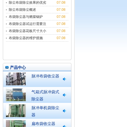
除尘布袋除尘效果的优劣
07.08
与多种因
除尘布袋除尘概述
07.08
布袋除尘器与燃煤锅炉
07.08
布袋除尘器试运行需要注
07.08
意哪些
布袋除尘器花板尺寸大小
07.08
布袋除尘器的维护措施
07.08
产品中心
脉冲布袋收尘器
气箱式脉冲袋式
除尘器
脉冲单机袋除尘
器
扁布袋收尘器